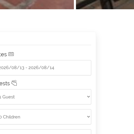
tes
ests