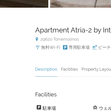
Apartment Atria-2 by I
29620 Torremolinos
無料Wi-Fi
専用駐車場
ビーチ
Description
Facilities
Property Layou
Facilities
駐車場
ウェ