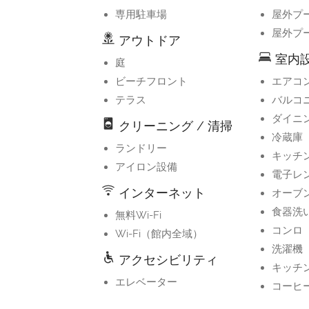
専用駐車場
屋外プ
屋外プ
アウトドア
室内設
庭
ビーチフロント
エアコ
テラス
バルコ
ダイニ
クリーニング / 清掃
冷蔵庫
ランドリー
キッチ
アイロン設備
電子レ
インターネット
オーブ
食器洗
無料Wi-Fi
コンロ
Wi-Fi（館内全域）
洗濯機
アクセシビリティ
キッチ
エレベーター
コーヒ
上階までエレベーター利用可