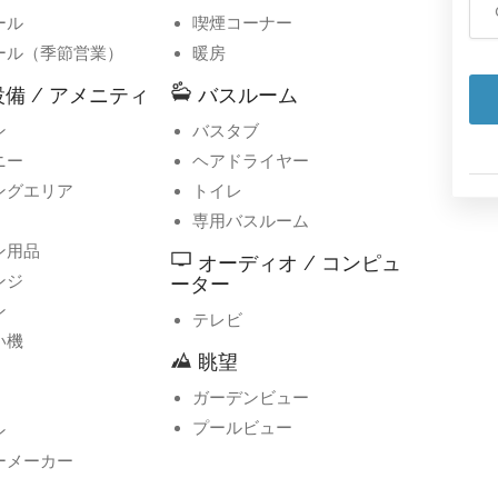
ール
喫煙コーナー
ール（季節営業）
暖房
備 / アメニティ
バスルーム
ン
バスタブ
ニー
ヘアドライヤー
ングエリア
トイレ
専用バスルーム
ン用品
オーディオ / コンピュ
ンジ
ーター
ン
テレビ
い機
眺望
ガーデンビュー
プールビュー
ン
ーメーカー