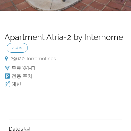
Apartment Atria-2 by Interhome
아파트
29620 Torremolinos
무료 Wi-Fi
전용 주차
해변
Dates