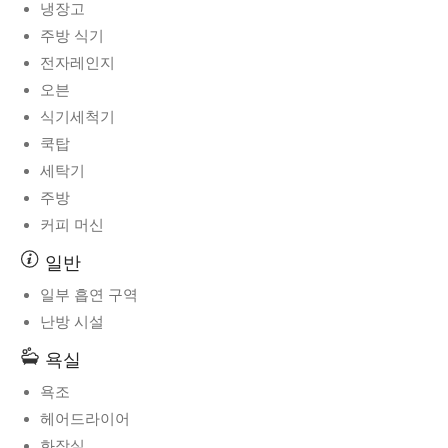
냉장고
주방 식기
전자레인지
오븐
식기세척기
쿡탑
세탁기
주방
커피 머신
일반
일부 흡연 구역
난방 시설
욕실
욕조
헤어드라이어
화장실