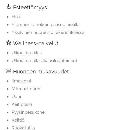
Esteettömyys
Hissi
Ylempiin kerroksiin pääsee hissillä
Yksityinen huoneisto rakennuksessa
Wellness-palvelut
Ulkouima-allas
Ulkouima-allas (kausiluonteinen)
Huoneen mukavuudet
Ilmastointi
Mikroaaltouuni
Uuni
Keittotaso
Pyykinpesukone
Keittiö
Ruokailutila