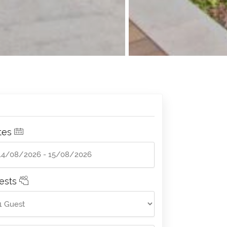
tes
ests