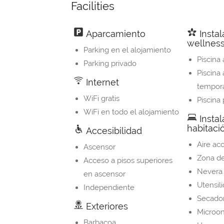
Facilities
Aparcamiento
Instal
wellnes
Parking en el alojamiento
Piscina 
Parking privado
Piscina 
Internet
tempor
WiFi gratis
Piscina
WiFi en todo el alojamiento
Instal
habitaci
Accesibilidad
Aire ac
Ascensor
Zona d
Acceso a pisos superiores
Nevera
en ascensor
Utensil
Independiente
Secador
Exteriores
Microo
Barbacoa