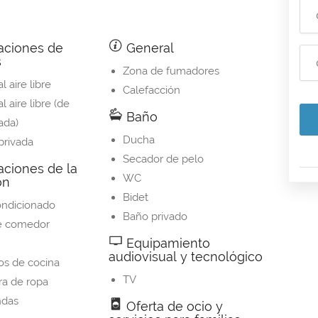
aciones de
General
s
Zona de fumadores
al aire libre
Calefacción
al aire libre (de
Baño
ada)
Ducha
 privada
Secador de pelo
aciones de la
WC
ón
Bidet
ondicionado
Baño privado
e comedor
Equipamiento
audiovisual y tecnológico
ios de cocina
TV
a de ropa
ndas
Oferta de ocio y