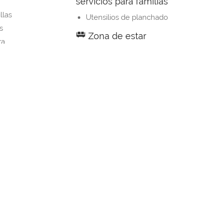
servicios para familias
llas
Utensilios de planchado
s
Zona de estar
ra
Zona de estar
oa
Vistas
a
Vistas al mar
Vistas a la montaña