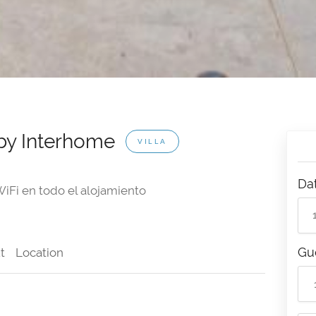
 by Interhome
VILLA
Da
iFi en todo el alojamiento
Gu
t
Location